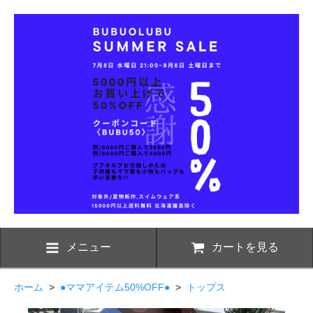
メニュー
カートを見る
ホーム
>
●ママアイテム50%OFF●
>
トップス