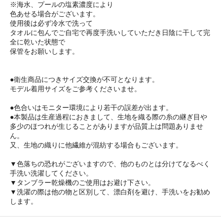
※海水、プールの塩素濃度により
色あせる場合がございます。
使用後は必ず冷水で洗って
タオルに包んでご自宅で再度手洗いしていただき日陰に干して完
全に乾いた状態で
保管をお願いします。
●衛生商品につきサイズ交換が不可となります。
モデル着用サイズをご参考くださいませ。
●色合いはモニター環境により若干の誤差が出ます。
●本製品は生産過程におきまして、生地を織る際の糸の継ぎ目や
多少のほつれが生じることがありますが品質上は問題ありませ
ん。
又、生地の織りに他繊維が混紡する場合もございます。
▼色落ちの恐れがございますので、他のものとは分けてなるべく
手洗い洗濯してください。
▼タンブラー乾燥機のご使用はお避け下さい。
▼洗濯の際は他の物と区別して、漂白剤を避け、手洗いをお勧め
します。