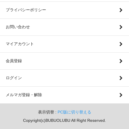
プライバシーポリシー
お問い合わせ
マイアカウント
会員登録
ログイン
メルマガ登録・解除
表示切替 :
PC版に切り替える
Copyright(c)BUBUOLUBU All Right Reserved.