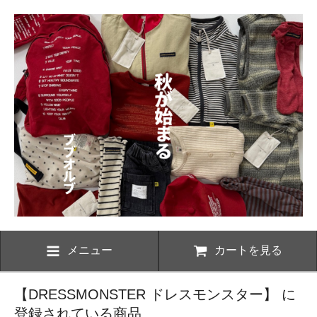
メニュー
カートを見る
【DRESSMONSTER ドレスモンスター】 に
登録されている商品