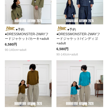
●予約
●予約
●DRESSMONSTER-2WAYフ
●DRESSMONSTER-2WAYフ
ードジャケット/カーキ+adult
ードジャケット/インディゴ
+adult
6,580円
6,580円
90-140cm+adult
90-140cm+adult