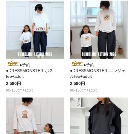
●予約
●予約
●DRESSMONSTER-ボス
●DRESSMONSTER-エンジェ
tee+adult
ルtee+adult
2,580円
2,580円
90-130cm+adult
90-130cm+adult