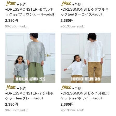
●予約
●予約
●DRESSMONSTER-ダブルネ
●DRESSMONSTER-ダブルネ
ックtee/ブラウンカーキ+adult
ックtee/ターコイズ+adult
2,380円
2,380円
90-130cm+adult
90-130cm+adult
●予約
●予約
●DRESSMONSTER-７分袖ポ
●DRESSMONSTER-７分袖ポ
ケットtee/グレー+adult
ケットtee/ホワイト+adult
2,380円
2,380円
90-130cm+adult
90-130cm+adult