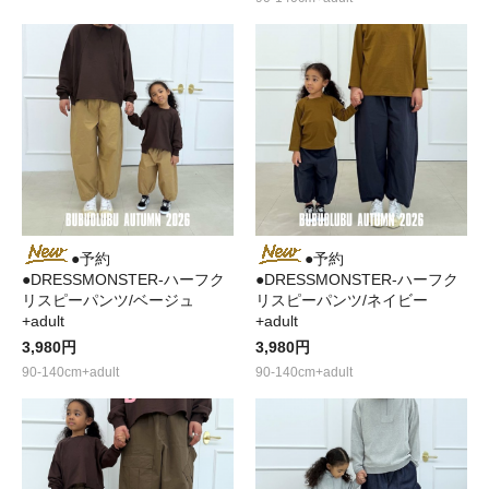
●予約
●予約
●DRESSMONSTER-ハーフク
●DRESSMONSTER-ハーフク
リスピーパンツ/ベージュ
リスピーパンツ/ネイビー
+adult
+adult
3,980円
3,980円
90-140cm+adult
90-140cm+adult