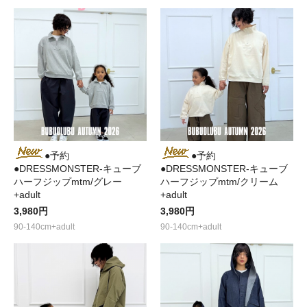
●予約
●予約
●DRESSMONSTER-キューブ
●DRESSMONSTER-キューブ
ハーフジップmtm/グレー
ハーフジップmtm/クリーム
+adult
+adult
3,980円
3,980円
90-140cm+adult
90-140cm+adult