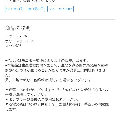
この商品に登録されているタグ
GIRL女の子
BOY男の子
ジュニア140cm~
商品の説明
コットン76%
ポリエステル21%
スパン3%
●色合いはモニター環境により若干の誤差が出ます。
●本製品は生産過程におきまして、生地を織る際の糸の継ぎ目や
多少のほつれが生じることがありますが品質上は問題ありませ
ん。
又、生地の織りに他繊維が混紡する場合もございます。
▼色落ちの恐れがございますので、他のものとは分けてなるべく
手洗い洗濯してください。
▼タンブラー乾燥機のご使用はお避け下さい。
▼洗濯の際は他の物と区別して、漂白剤を避け、手洗いをお勧め
します。