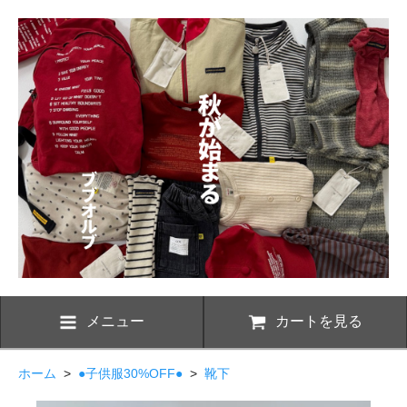
メニュー
カートを見る
ホーム
>
●子供服30%OFF●
>
靴下