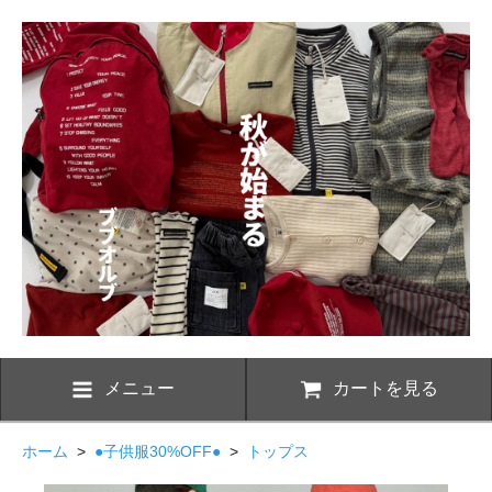
メニュー
カートを見る
ホーム
>
●子供服30%OFF●
>
トップス