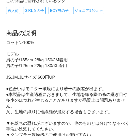
この商品に登録されているタグ
再入荷
GIRL女の子
BOY男の子
ジュニア140cm~
商品の説明
コットン100%
モデル
男の子/135cm 28kg 150/JM着用
男の子/125cm 22kg 130/XL着用
JS,JM,JLサイズ 600円UP
●色合いはモニター環境により若干の誤差が出ます。
●本製品は生産過程におきまして、生地を織る際の糸の継ぎ目や
多少のほつれが生じることがありますが品質上は問題ありませ
ん。
又、生地の織りに他繊維が混紡する場合もございます。
▼色落ちの恐れがございますので、他のものとは分けてなるべく
手洗い洗濯してください。
▼タンブラー乾燥機のご使用はお避け下さい。