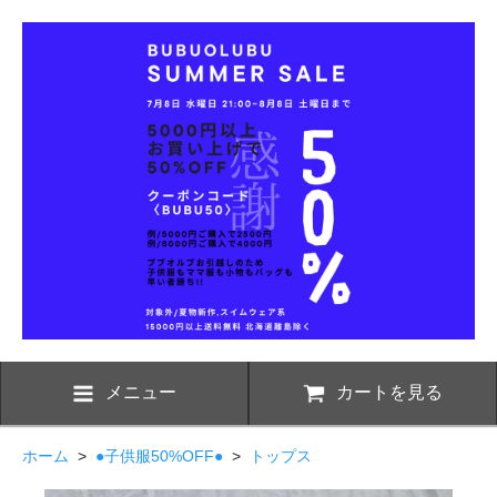
メニュー
カートを見る
ホーム
>
●子供服50%OFF●
>
トップス