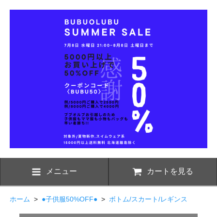
メニュー
カートを見る
ホーム
>
●子供服50%OFF●
>
ボトム/スカート/レギンス