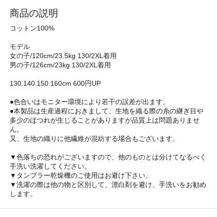
商品の説明
コットン100%
モデル
女の子/120cm/23.5kg 130/2XL着用
男の子/126cm/23kg 130/2XL着用
130.140.150.160cm 600円UP
●色合いはモニター環境により若干の誤差が出ます。
●本製品は生産過程におきまして、生地を織る際の糸の継ぎ目や
多少のほつれが生じることがありますが品質上は問題ありませ
ん。
又、生地の織りに他繊維が混紡する場合もございます。
▼色落ちの恐れがございますので、他のものとは分けてなるべく
手洗い洗濯してください。
▼タンブラー乾燥機のご使用はお避け下さい。
▼洗濯の際は他の物と区別して、漂白剤を避け、手洗いをお勧め
します。