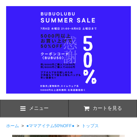
メニュー
カートを見る
ホーム
>
●ママアイテム50%OFF●
>
トップス