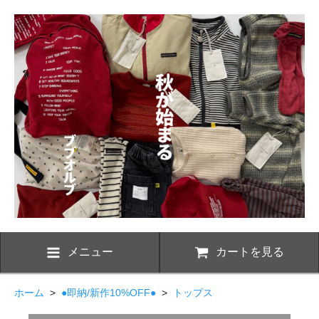
メニュー
カートを見る
ホーム
>
●即納/新作10%OFF●
>
トップス