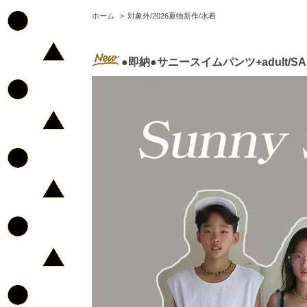
ホーム
>
対象外/2026夏物新作/水着
●即納●サニースイムパンツ+adult/S