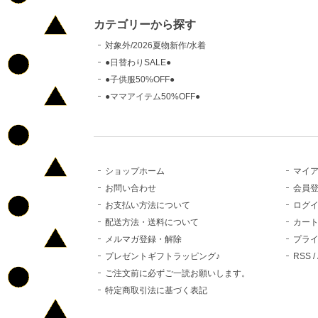
カテゴリーから探す
対象外/2026夏物新作/水着
●日替わりSALE●
●子供服50%OFF●
●ママアイテム50%OFF●
ショップホーム
マイ
お問い合わせ
会員
お支払い方法について
ログ
配送方法・送料について
カー
メルマガ登録・解除
プラ
プレゼントギフトラッピング♪
RSS
/
ご注文前に必ずご一読お願いします。
特定商取引法に基づく表記