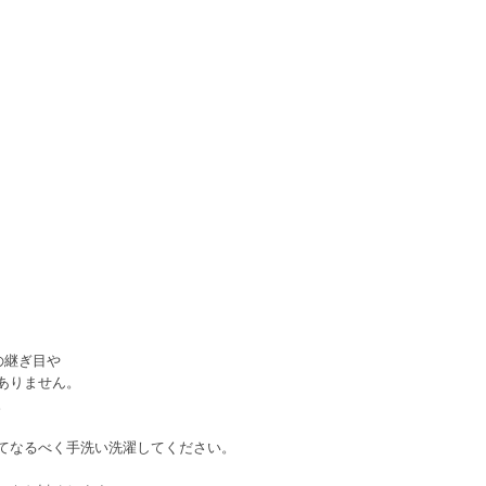
の継ぎ目や
ありません。
。
てなるべく手洗い洗濯してください。