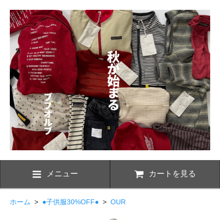
メニュー
カートを見る
ホーム
>
●子供服30%OFF●
>
OUR