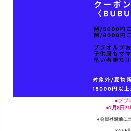
●ブブオ
●7月8日
●会員登録前に
SAL