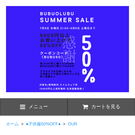
メニュー
カートを見る
ホーム
>
●子供服50%OFF●
>
OUR